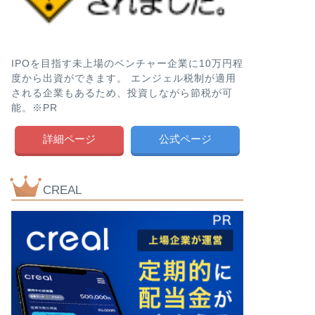
IPOを目指す未上場のベンチャー企業に10万円程
度から出資ができます。 エンジェル税制が適用
される企業もあるため、投資しながら節税が可
能。※PR
詳細ページ
公式ページ
CREAL