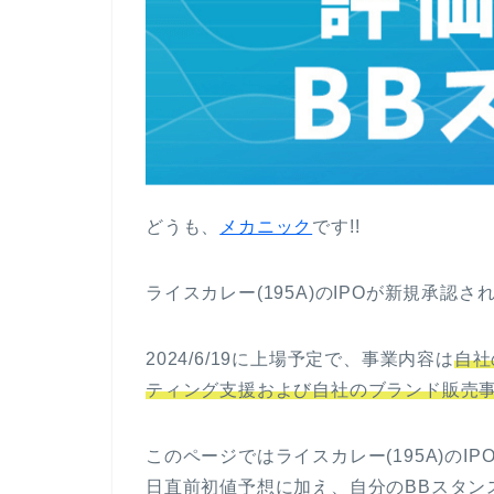
どうも、
メカニック
です!!
ライスカレー(195A)のIPOが新規承認さ
2024/6/19に上場予定で、事業内容は
自社
ティング支援および自社のブランド販売
このページではライスカレー(195A)の
日直前初値予想に加え、自分のBBスタン