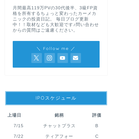
月間最高119万PVの30代後半、3級FP資
格を所有するちょっと変わったカーメカ
ニックの投資日記。 毎日ブログ更新
中！！取材なども大歓迎です♪問い合わせ
からの質問はご遠慮ください。
＼ Follow me ／
IPOスケジュール
上場日
銘柄
評価
7/15
チャットプラス
B
7/22
ティアフォー
C