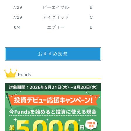
7/29
ビーエイブル
B
7/29
アイグリッド
C
8/4
エブリー
B
おすすめ投資
Funds