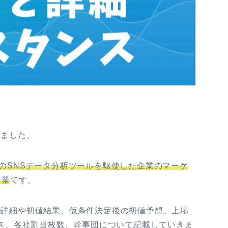
れました。
のSNSデータ分析ツールを駆使した企業のマーケ
事業
です。
IPO詳細や初値結果、仮条件決定後の初値予想、上場
ス、各社割当枚数、幹事団について記載していきま