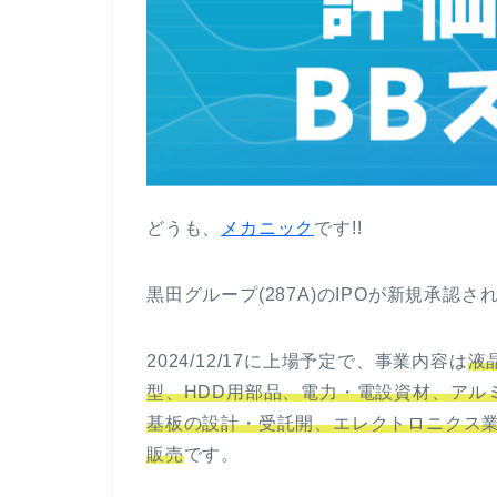
どうも、
メカニック
です!!
黒田グループ(287A)のIPOが新規承認さ
2024/12/17に上場予定で、事業内容は
液
型、HDD用部品、電力・電設資材、アル
基板の設計・受託開、エレクトロニクス
販売
です。