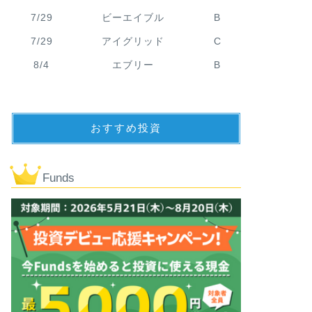
7/29
ビーエイブル
B
7/29
アイグリッド
C
8/4
エブリー
B
おすすめ投資
Funds