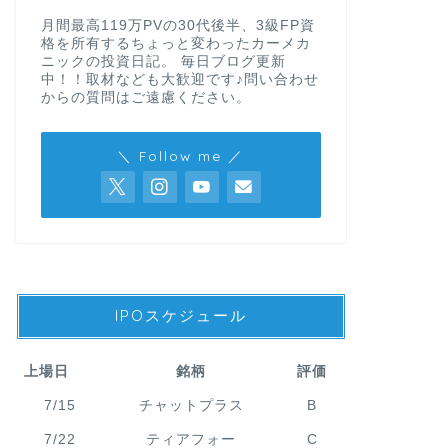
月間最高119万PVの30代後半、3級FP資
格を所有するちょっと変わったカーメカ
ニックの投資日記。 毎日ブログ更新
中！！取材なども大歓迎です♪問い合わせ
からの質問はご遠慮ください。
＼ Follow me ／
IPOスケジュール
上場日
銘柄
評価
7/15
チャットプラス
B
7/22
ティアフォー
C