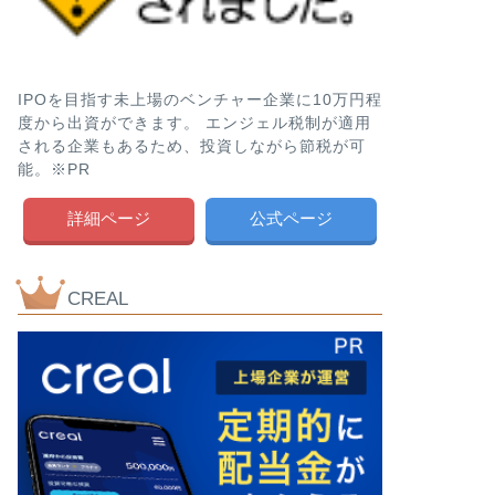
IPOを目指す未上場のベンチャー企業に10万円程
度から出資ができます。 エンジェル税制が適用
される企業もあるため、投資しながら節税が可
能。※PR
詳細ページ
公式ページ
CREAL