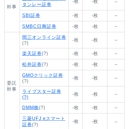
-枚
-枚
–
タンレー証券
幹事
SBI証券
-枚
-枚
–
SMBC日興証券
-枚
-枚
–
岡三オンライン証券
-枚
-枚
–
(?)
楽天証券
(?)
-枚
-枚
–
松井証券
(?)
-枚
-枚
–
GMOクリック証券
-枚
-枚
–
(?)
委託
幹事
ライブスター証券
-枚
-枚
–
(?)
DMM株
(?)
-枚
-枚
–
三菱UFJ eスマート
-枚
-枚
–
証券
(?)