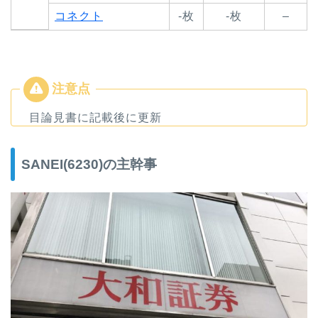
コネクト
-枚
-枚
–
目論見書に記載後に更新
SANEI(6230)の主幹事