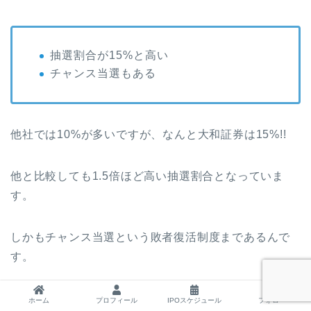
抽選割合が15%と高い
チャンス当選もある
他社では10%が多いですが、なんと大和証券は15%!!
他と比較しても1.5倍ほど高い抽選割合となっていま
す。
しかもチャンス当選という敗者復活制度まであるんで
す。
この2つがあることで大和証券の主幹事銘柄は毎回当選
ホーム
プロフィール
IPOスケジュール
フォロー