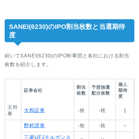
SANEI(6230)のIPO割当枚数と当選期待
度
続いてSANEI(6230)のIPO幹事団と各社における割当
枚数を紹介します。
個人
割当
予想抽選
証券会社
期待
枚数
配分枚数
度
主幹
大和証券
-枚
-枚
1
事
野村證券
-枚
-枚
–
三菱UFJモルガンス