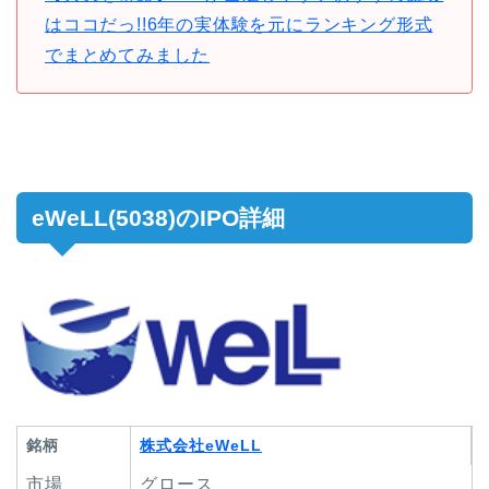
はココだっ!!6年の実体験を元にランキング形式
でまとめてみました
eWeLL(5038)のIPO詳細
銘柄
株式会社eWeLL
市場
グロース