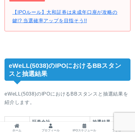
【IPOルール】大和証券は未成年口座が攻略の
鍵!? 当選確率アップを目指そう!!
eWeLL(5038)のIPOにおけるBBスタン
スと抽選結果
eWeLL(5038)のIPOにおけるBBスタンスと抽選結果を
紹介します。
証券会社
抽選結果
ホーム
プロフィール
IPOスケジュール
フォロー
主幹事
大和証券
選外