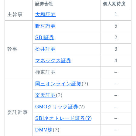
証券会社
個人期待度
主幹事
大和証券
1
野村證券
5
SBI証券
2
幹事
松井証券
3
マネックス証券
4
極東証券
–
岡三オンライン証券
(?)
–
楽天証券
(?)
–
GMOクリック証券
(?)
–
委託幹事
SBIネオトレード証券(?)
–
DMM株
(?)
–