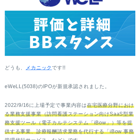
どうも、
メカニック
です!!
eWeLL(5038)のIPOが新規承認されました。
2022/9/16に上場予定で事業内容は
在宅医療分野におけ
る業務支援事業（訪問看護ステーション向けSaaS型業
務支援ツール（電子カルテシステム「iBow」）等を提
供する事業、診療報酬請求業務を代行する「iBow 事務