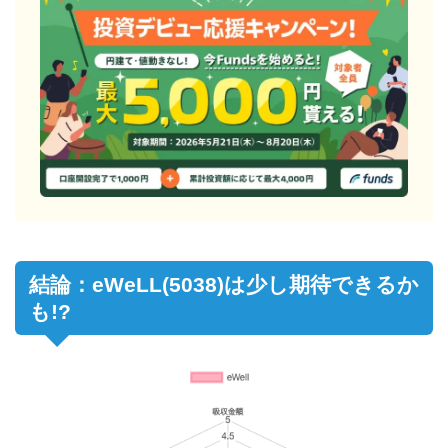
結論：eWeLL(5038)は少し期待できるか
も!?