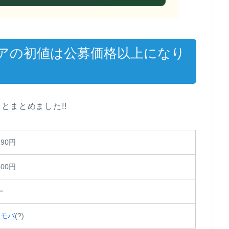
アの初値は公募価格以上になり
とまとめました!!
190円
500円
ー
オモバ
(?)