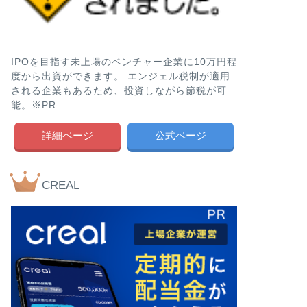
IPOを目指す未上場のベンチャー企業に10万円程
度から出資ができます。 エンジェル税制が適用
される企業もあるため、投資しながら節税が可
能。※PR
詳細ページ
公式ページ
CREAL