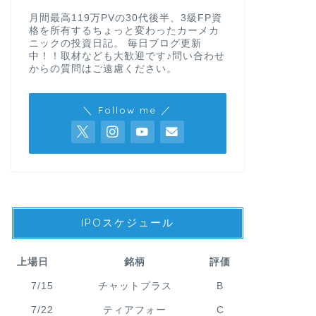
月間最高119万PVの30代後半、3級FP資
格を所有するちょっと変わったカーメカ
ニックの投資日記。 毎日ブログ更新
中！！取材なども大歓迎です♪問い合わせ
からの質問はご遠慮ください。
＼ Follow me ／
IPOスケジュール
上場日
銘柄
評価
7/15
チャットプラス
B
7/22
ティアフォー
C