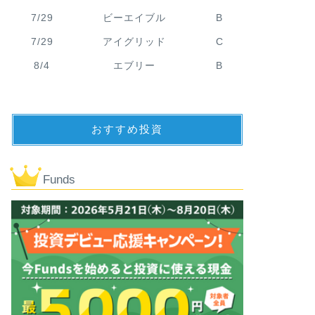
7/29
ビーエイブル
B
7/29
アイグリッド
C
8/4
エブリー
B
おすすめ投資
Funds