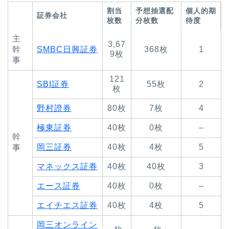
割当
予想抽選配
個人的期
証券会社
枚数
分枚数
待度
主
3,67
幹
SMBC日興証券
368枚
1
9枚
事
121
SBI証券
55枚
2
枚
野村證券
80枚
7枚
4
極東証券
40枚
0枚
–
幹
岡三証券
40枚
4枚
5
事
マネックス証券
40枚
40枚
3
エース証券
40枚
0枚
–
エイチエス証券
40枚
4枚
5
岡三オンライン