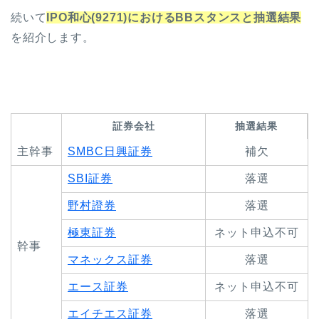
続いて
IPO和心(9271)におけるBBスタンスと抽選結果
を紹介します。
証券会社
抽選結果
主幹事
SMBC日興証券
補欠
SBI証券
落選
野村證券
落選
極東証券
ネット申込不可
幹事
マネックス証券
落選
エース証券
ネット申込不可
エイチエス証券
落選