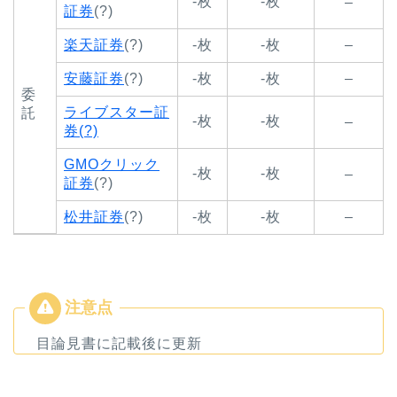
-枚
-枚
–
証券
(?)
楽天証券
(?)
-枚
-枚
–
安藤証券
(?)
-枚
-枚
–
委
ライブスター証
託
-枚
-枚
–
券(?)
GMOクリック
-枚
-枚
–
証券
(?)
松井証券
(?)
-枚
-枚
–
目論見書に記載後に更新