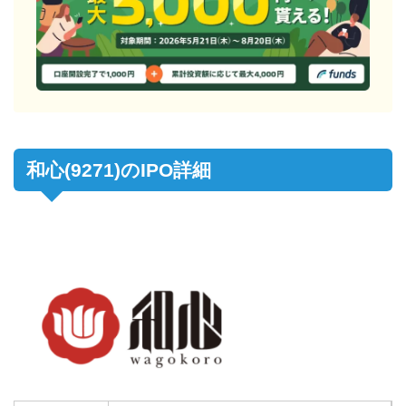
和心(9271)のIPO詳細