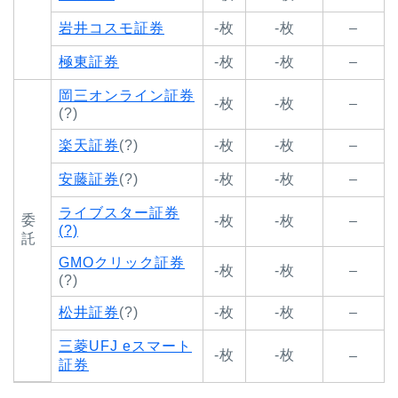
岩井コスモ証券
-枚
-枚
–
極東証券
-枚
-枚
–
岡三オンライン証券
-枚
-枚
–
(?)
楽天証券
(?)
-枚
-枚
–
安藤証券
(?)
-枚
-枚
–
ライブスター証券
委
-枚
-枚
–
(?)
託
GMOクリック証券
-枚
-枚
–
(?)
松井証券
(?)
-枚
-枚
–
三菱UFJ eスマート
-枚
-枚
–
証券