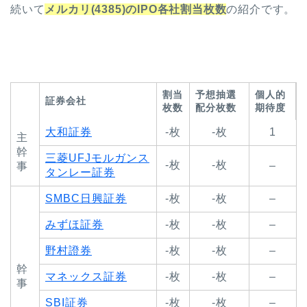
続いて
メルカリ(4385)のIPO各社割当枚数
の紹介です。
割当
予想抽選
個人的
証券会社
枚数
配分枚数
期待度
大和証券
-枚
-枚
1
主
幹
三菱UFJモルガンス
-枚
-枚
–
事
タンレー証券
SMBC日興証券
-枚
-枚
–
みずほ証券
-枚
-枚
–
野村證券
-枚
-枚
–
幹
マネックス証券
-枚
-枚
–
事
SBI証券
-枚
-枚
–