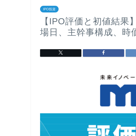
IPO投資
【IPO評価と初値結果】
場日、主幹事構成、時