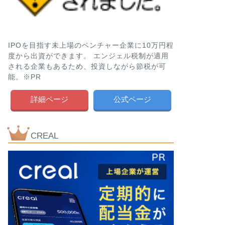
IPOを目指す未上場のベンチャー企業に10万円程
度から出資ができます。 エンジェル税制が適用
される企業もあるため、投資しながら節税が可
能。※PR
詳細ページ
公式ページ
CREAL