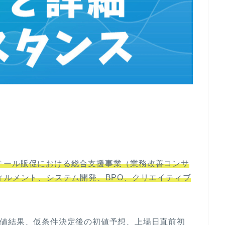
テール販促における総合支援事業（業務改善コンサ
ィルメント、システム開発、BPO、クリエイティブ
。
細や初値結果、仮条件決定後の初値予想、上場日直前初