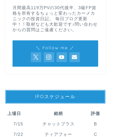
月間最高119万PVの30代後半、3級FP資
格を所有するちょっと変わったカーメカ
ニックの投資日記。 毎日ブログ更新
中！！取材なども大歓迎です♪問い合わせ
からの質問はご遠慮ください。
＼ Follow me ／
IPOスケジュール
上場日
銘柄
評価
7/15
チャットプラス
B
7/22
ティアフォー
C