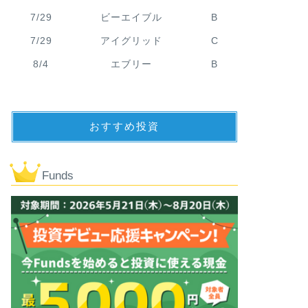
7/29
ビーエイブル
B
7/29
アイグリッド
C
8/4
エブリー
B
おすすめ投資
Funds