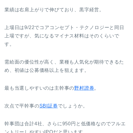
業績は右肩上がりで伸びており、黒字経営。
上場日は9/22でコアコンセプト・テクノロジーと同日
上場ですが、気になるマイナス材料はそのくらいで
す。
需給面の優位性が高く、業種も人気化が期待できるた
め、初値は公募価格以上を狙えます。
最も当選しやすいのは主幹事の
野村證券
。
次点で平幹事の
SBI証券
でしょうか。
幹事団は合計4社、さらに950円と低価格なのでフルエ
ントリーしやすいIPOだと思います。