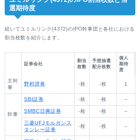
選期待度
続いてユミルリンク(4372)のIPO幹事団と各社における
割当枚数を紹介します。
個人
割当
予想抽選
証券会社
期待
枚数
配分枚数
度
主幹
野村證券
-枚
-枚
1
事
SBI証券
-枚
-枚
–
SMBC日興証券
-枚
-枚
–
幹事
三菱UFJモルガンス
-枚
-枚
–
タンレー証券