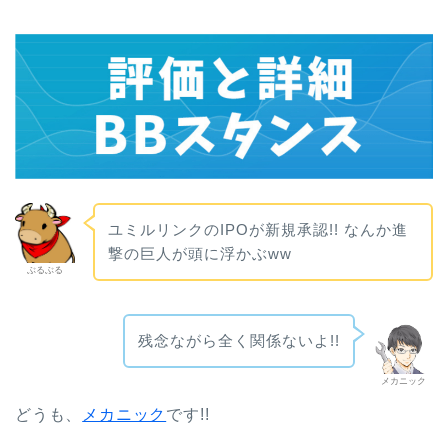
ユミルリンクのIPOが新規承認!! なんか進
撃の巨人が頭に浮かぶww
ぶるぶる
残念ながら全く関係ないよ!!
メカニック
どうも、
メカニック
です!!