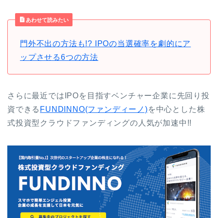
あわせて読みたい
門外不出の方法も!? IPOの当選確率を劇的にア
ップさせる6つの方法
さらに最近ではIPOを目指すベンチャー企業に先回り投
資できる
FUNDINNO(ファンディーノ)
を中心とした株
式投資型クラウドファンディングの人気が加速中!!