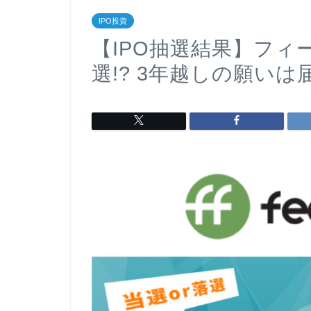
IPO投資
【IPO抽選結果】フ
選!? 3年越しの願いは