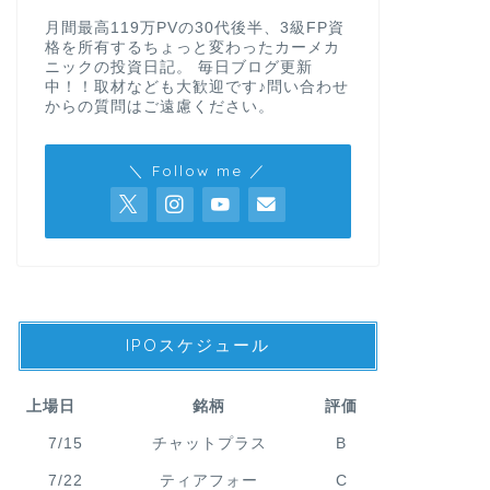
月間最高119万PVの30代後半、3級FP資
格を所有するちょっと変わったカーメカ
ニックの投資日記。 毎日ブログ更新
中！！取材なども大歓迎です♪問い合わせ
からの質問はご遠慮ください。
＼ Follow me ／
IPOスケジュール
上場日
銘柄
評価
7/15
チャットプラス
B
7/22
ティアフォー
C