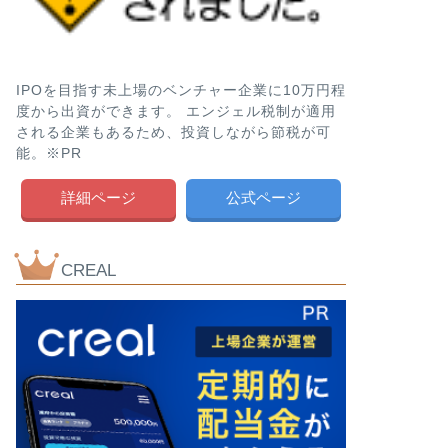
IPOを目指す未上場のベンチャー企業に10万円程
度から出資ができます。 エンジェル税制が適用
される企業もあるため、投資しながら節税が可
能。※PR
詳細ページ
公式ページ
CREAL