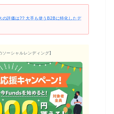
スの評価は?? 大手も使うB2Bに特化したデ
のソーシャルレンディング】