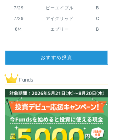
7/29
ビーエイブル
B
7/29
アイグリッド
C
8/4
エブリー
B
おすすめ投資
Funds