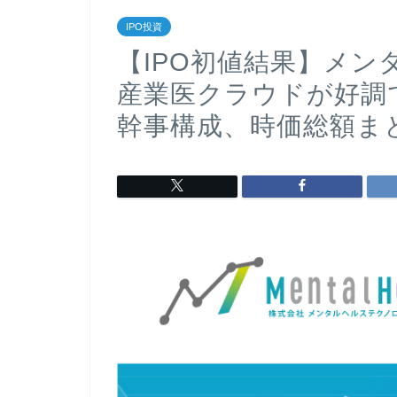
IPO投資
【IPO初値結果】メ
産業医クラウドが好調で
幹事構成、時価総額ま