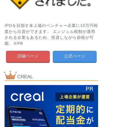
IPOを目指す未上場のベンチャー企業に10万円程
度から出資ができます。 エンジェル税制が適用
される企業もあるため、投資しながら節税が可
能。※PR
詳細ページ
公式ページ
CREAL