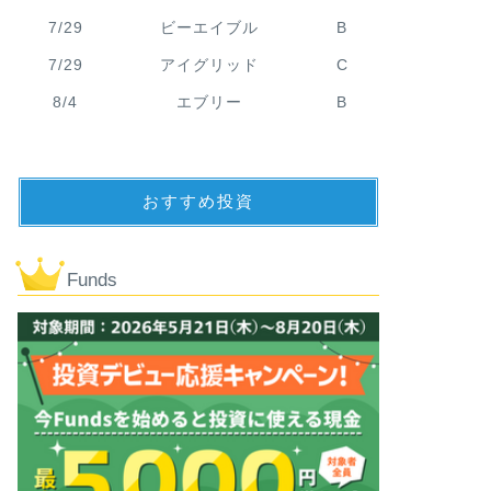
7/29
ビーエイブル
B
7/29
アイグリッド
C
8/4
エブリー
B
おすすめ投資
Funds