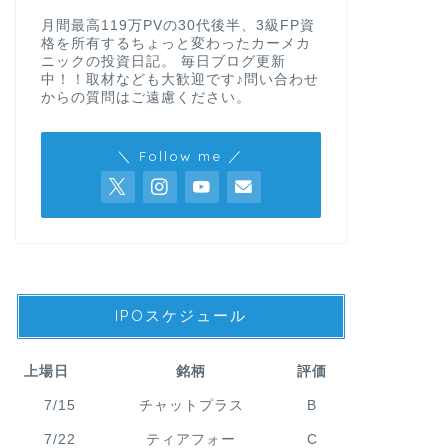
月間最高119万PVの30代後半、3級FP資
格を所有するちょっと変わったカーメカ
ニックの投資日記。 毎日ブログ更新
中！！取材なども大歓迎です♪問い合わせ
からの質問はご遠慮ください。
＼ Follow me ／
IPOスケジュール
上場日
銘柄
評価
7/15
チャットプラス
B
7/22
ティアフォー
C