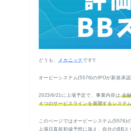
どうも、
メカニック
です!!
オービーシステム(5576)のIPOが新規承
2023/6/21に上場予定で、事業内容は
金融
４つのサービスラインを展開するシステ
このページではオービーシステム(5576
上場日直前初値予想に加え、自分のBBス