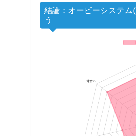
結論：オービーシステム(
う