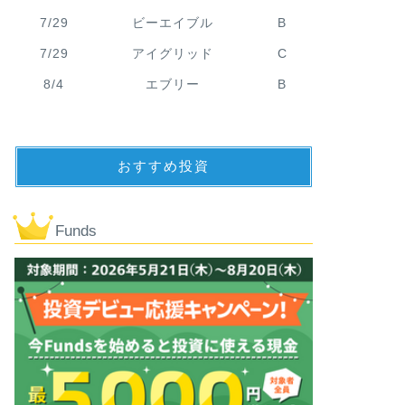
7/29
ビーエイブル
B
7/29
アイグリッド
C
8/4
エブリー
B
おすすめ投資
Funds