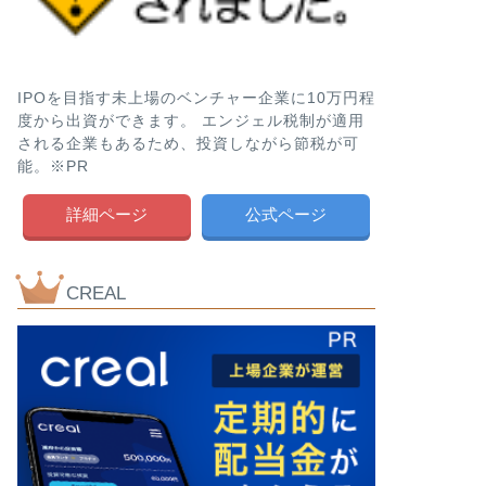
IPOを目指す未上場のベンチャー企業に10万円程
度から出資ができます。 エンジェル税制が適用
される企業もあるため、投資しながら節税が可
能。※PR
詳細ページ
公式ページ
CREAL