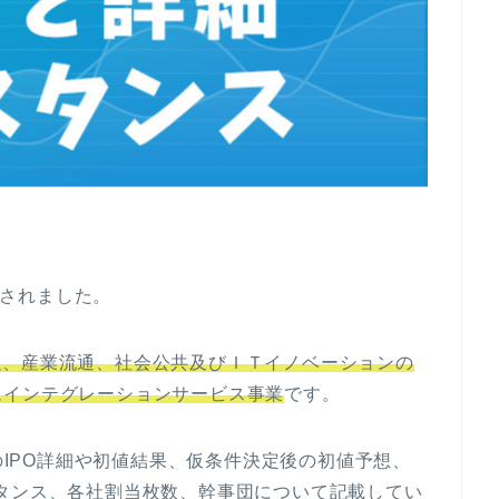
認されました。
、産業流通、社会公共及びＩＴイノベーションの
ムインテグレーションサービス事業
です。
)のIPO詳細や初値結果、仮条件決定後の初値予想、
タンス、各社割当枚数、幹事団について記載してい