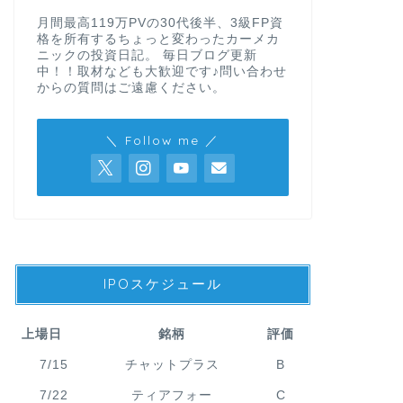
月間最高119万PVの30代後半、3級FP資
格を所有するちょっと変わったカーメカ
ニックの投資日記。 毎日ブログ更新
中！！取材なども大歓迎です♪問い合わせ
からの質問はご遠慮ください。
＼ Follow me ／
IPOスケジュール
上場日
銘柄
評価
7/15
チャットプラス
B
7/22
ティアフォー
C