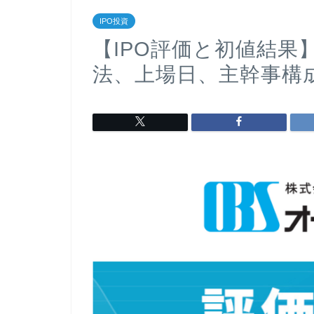
IPO投資
【IPO評価と初値結
法、上場日、主幹事構