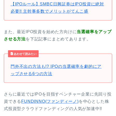
【IPOルール】SMBC日興証券はIPO投資に絶対
必要!! 主幹事多数でメリットがてんこ盛
また、最近IPO投資を始めた方向けに
当選確率をアップ
させる方法
を下記記事にまとめてあります。
あわせて読みたい
門外不出の方法も!? IPOの当選確率を劇的にア
ップさせる6つの方法
さらに最近ではIPOを目指すベンチャー企業に先回り投
資できる
FUNDINNO(ファンディーノ)
を中心とした株
式投資型クラウドファンディングの人気が加速中!!