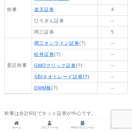
幹事
楽天証券
4
ひろぎん証券
–
岡三証券
5
岡三オンライン証券
(?)
–
松井証券
(?)
–
委託幹事
GMOクリック証券
(?)
–
SBIネオトレード証券(?)
–
DMM株
(?)
–
幹事は合計6社でネット証券が中心です。
ホーム
プロフィール
IPOスケジュール
フォロー
主幹事はSMBC日興証券ですのでネット組もワンチャ