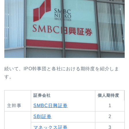
続いて、IPO幹事団と各社における期待度を紹介しま
す。
証券会社
個人期待度
主幹事
SMBC日興証券
1
SBI証券
2
マネックス証券
3