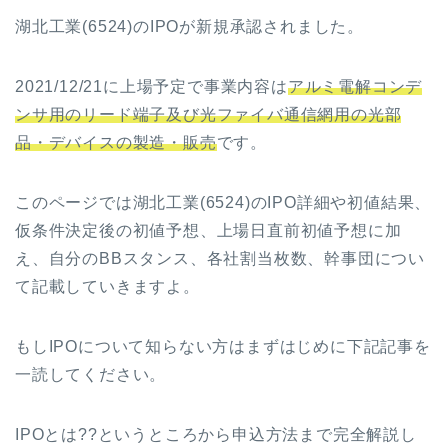
湖北工業(6524)のIPOが新規承認されました。
2021/12/21に上場予定で事業内容は
アルミ電解コンデ
ンサ用のリード端子及び光ファイバ通信網用の光部
品・デバイスの製造・販売
です。
このページでは
湖北工業(6524)
のIPO詳細や初値結果、
仮条件決定後の初値予想、上場日直前初値予想に加
え、自分のBBスタンス、各社割当枚数、幹事団につい
て記載していきますよ。
もしIPOについて知らない方はまずはじめに下記記事を
一読してください。
IPOとは??というところから申込方法まで完全解説し