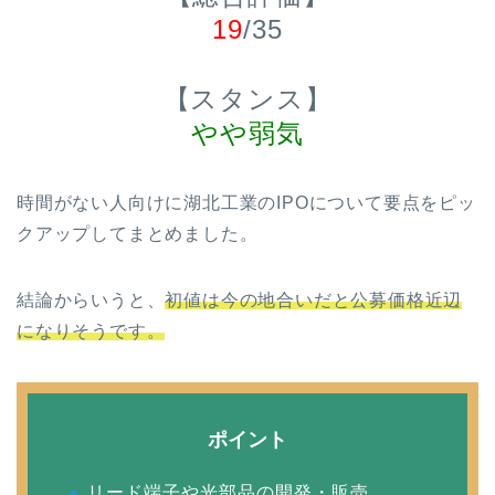
19
/35
【スタンス】
やや弱気
時間がない人向けに
湖北工業
のIPOについて要点をピッ
クアップしてまとめました。
結論からいうと、
初値は今の地合いだと公募価格近辺
になりそう
です。
ポイント
リード端子や光部品の開発・販売