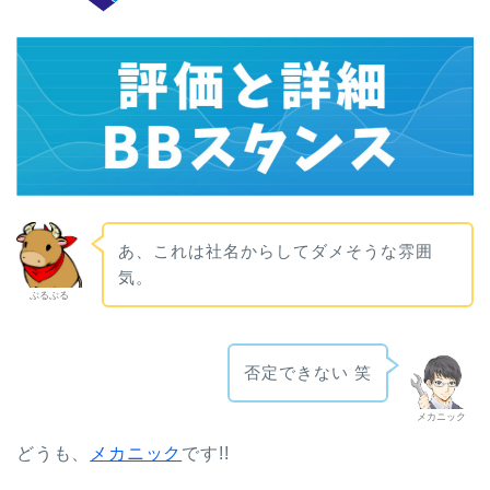
あ、これは社名からしてダメそうな雰囲
気。
ぶるぶる
否定できない 笑
メカニック
どうも、
メカニック
です!!