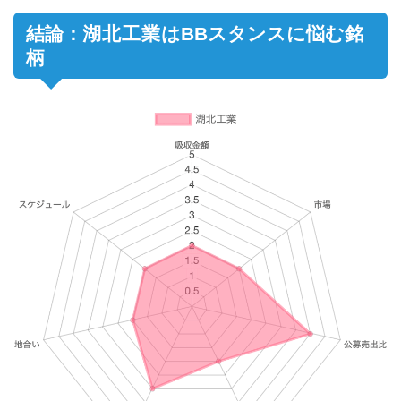
結論：
湖北工業
はBBスタンスに悩む銘
柄