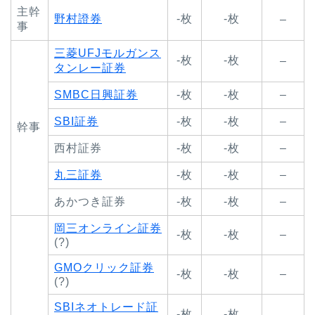
主幹
野村證券
-枚
-枚
–
事
三菱UFJモルガンス
-枚
-枚
–
タンレー証券
SMBC日興証券
-枚
-枚
–
SBI証券
-枚
-枚
–
幹事
西村証券
-枚
-枚
–
丸三証券
-枚
-枚
–
あかつき証券
-枚
-枚
–
岡三オンライン証券
-枚
-枚
–
(?)
GMOクリック証券
-枚
-枚
–
(?)
SBIネオトレード証
-枚
-枚
–