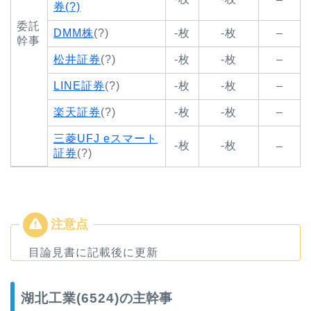
券(?)
委託
DMM株
(?)
-枚
-枚
–
幹事
松井証券
(?)
-枚
-枚
–
LINE証券
(?)
-枚
-枚
–
楽天証券
(?)
-枚
-枚
–
三菱UFJ eスマート
-枚
-枚
–
証券
(?)
目論見書に記載後に更新
湖北工業(6524)
の主幹事