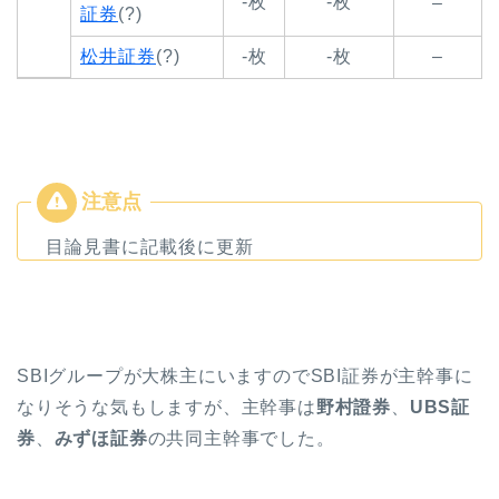
-枚
-枚
–
証券
(?)
松井証券
(?)
-枚
-枚
–
目論見書に記載後に更新
SBIグループが大株主にいますのでSBI証券が主幹事に
なりそうな気もしますが、主幹事は
野村證券
、
UBS証
券
、
みずほ証券
の共同主幹事でした。