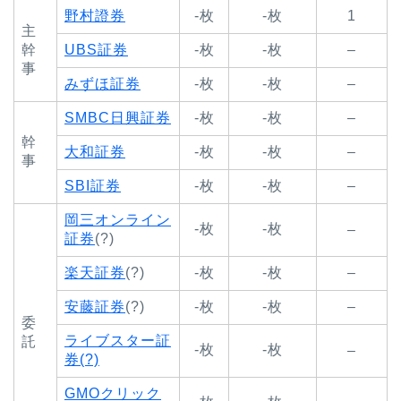
野村證券
-枚
-枚
1
主
幹
UBS証券
-枚
-枚
–
事
みずほ証券
-枚
-枚
–
SMBC日興証券
-枚
-枚
–
幹
大和証券
-枚
-枚
–
事
SBI証券
-枚
-枚
–
岡三オンライン
-枚
-枚
–
証券
(?)
楽天証券
(?)
-枚
-枚
–
安藤証券
(?)
-枚
-枚
–
委
ライブスター証
託
-枚
-枚
–
券(?)
GMOクリック