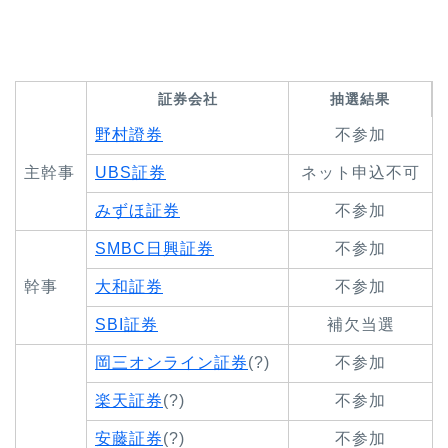
証券会社
抽選結果
野村證券
不参加
主幹事
UBS証券
ネット申込不可
みずほ証券
不参加
SMBC日興証券
不参加
幹事
大和証券
不参加
SBI証券
補欠当選
岡三オンライン証券
(?)
不参加
楽天証券
(?)
不参加
安藤証券
(?)
不参加