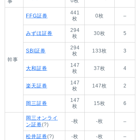
0枚
事
441
FFG証券
0枚
–
枚
294
みずほ証券
30枚
5
枚
294
SBI証券
133枚
3
枚
幹事
147
大和証券
37枚
4
枚
147
楽天証券
147枚
2
枚
147
岡三証券
15枚
6
枚
岡三オンライ
-枚
-枚
–
ン証券
(?)
松井証券
(?)
-枚
-枚
–