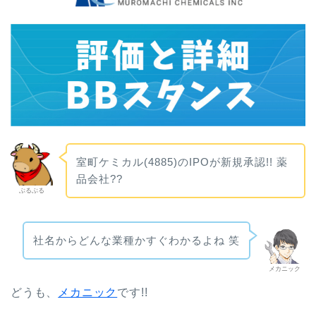
室町ケミカル(4885)のIPOが新規承認!! 薬
品会社??
ぶるぶる
社名からどんな業種かすぐわかるよね 笑
メカニック
ど
うも、
メカニック
です!!