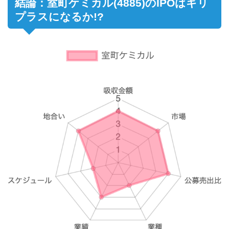
結論：室町ケミカル(4885)のIPOはギリ
プラスになるか!?