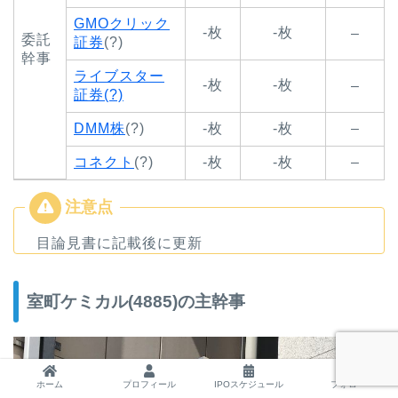
GMOクリック
-枚
-枚
–
委託
証券
(?)
幹事
ライブスター
-枚
-枚
–
証券(?)
DMM株
(?)
-枚
-枚
–
コネクト
(?)
-枚
-枚
–
目論見書に記載後に更新
室町ケミカル(4885)の主幹事
ホーム
プロフィール
IPOスケジュール
フォロー