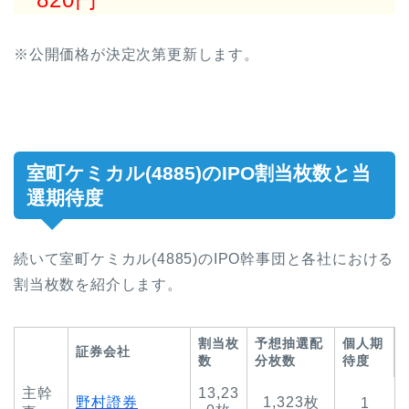
※公開価格が決定次第更新します。
室町ケミカル(4885)のIPO割当枚数と当
選期待度
続いて室町ケミカル(4885)のIPO幹事団と各社における
割当枚数を紹介します。
割当枚
予想抽選配
個人期
証券会社
数
分枚数
待度
主幹
13,23
野村證券
1,323枚
1