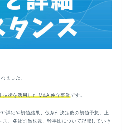
認されました。
AI 技術を活用した M&A 仲介事業
です。
のIPO詳細や初値結果、仮条件決定後の初値予想、上
ンス、各社割当枚数、幹事団について記載していき