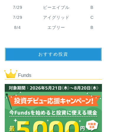
7/29
ビーエイブル
B
7/29
アイグリッド
C
8/4
エブリー
B
おすすめ投資
Funds