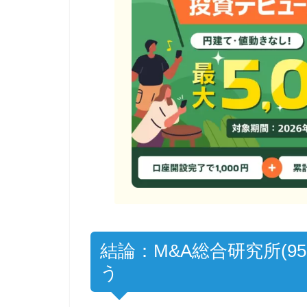
結論：M&A総合研究所(95
う