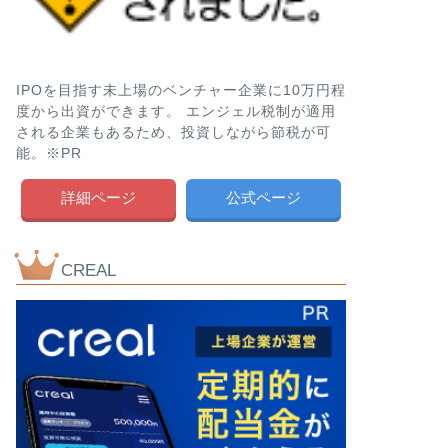
IPOを目指す未上場のベンチャー企業に10万円程
度から出資ができます。 エンジェル税制が適用
される企業もあるため、投資しながら節税が可
能。※PR
詳細ページ
公式ページ
CREAL