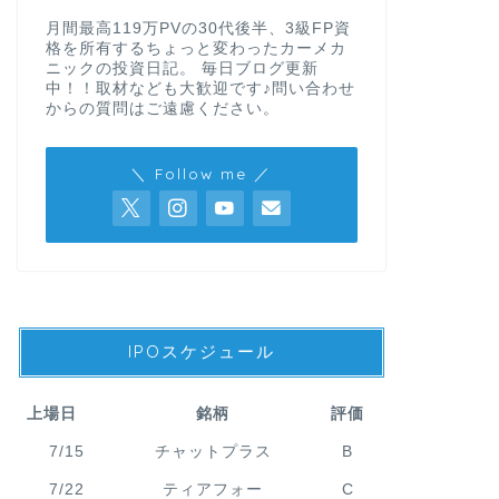
月間最高119万PVの30代後半、3級FP資
格を所有するちょっと変わったカーメカ
ニックの投資日記。 毎日ブログ更新
中！！取材なども大歓迎です♪問い合わせ
からの質問はご遠慮ください。
＼ Follow me ／
IPOスケジュール
上場日
銘柄
評価
7/15
チャットプラス
B
7/22
ティアフォー
C