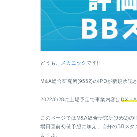
どうも、
メカニック
です!!
M&A総合研究所(9552)のIPOが新規承
2022/6/28に上場予定で事業内容は
DX・
このページではM&A総合研究所(9552)
場日直前初値予想に加え、自分のBBスタ
ますよ。